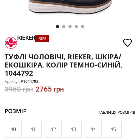
RIEKER
-30%
ТУФЛІ ЧОЛОВІЧІ, RIEKER, ШКІРА/
ЕКОШКІРА, КОЛІР ТЕМНО-СИНІЙ,
1044792
Артикул:
#1044792
3950
грн
2765
грн
РОЗМІР
ТАБЛИЦЯ РОЗМІРІВ
40
41
42
43
44
45