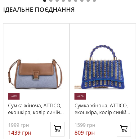
ІДЕАЛЬНЕ ПОЄДНАННЯ
-28%
-49%
Сумка жіноча, ATTICO,
Сумка жіноча, ATTICO,
екошкіра, колір синій,
екошкіра, колір синій,
115252
113059
1999
грн
1599
грн
1439
грн
809
грн