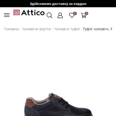
Здійснюємо доставку за кордон
0
0
Головна
Чоловіче взуття
Чоловічі туфлі
Туфлі чоловічі, RI
/
/
/