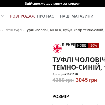
Здійснюємо доставку за кордон
Е
РОЗПРОДАЖ
ПРО НАС
НАШІ МАГАЗИНИ
ічі літні туфлі
Туфлі чоловічі, RIEKER, нубук, колір темно-синій
/
RIEKER
НОВЕ
-30%
ТУФЛІ ЧОЛОВІЧІ
ТЕМНО-СИНІЙ, 
Артикул:
#1021170
4350
грн
3045
грн
РОЗМІР