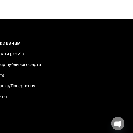
живачам
брати розмір
вір публічної оферти
та
авка/Повернення
нтія
Open