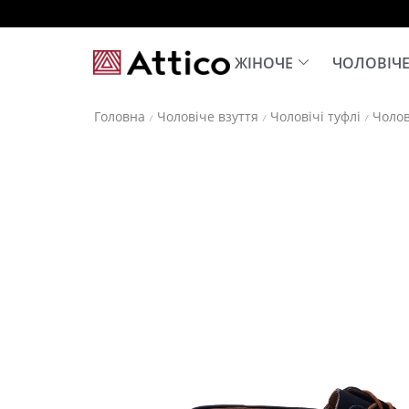
ЖІНОЧЕ
ЧОЛОВІЧ
Головна
Чоловіче взуття
Чоловічі туфлі
Чолов
/
/
/