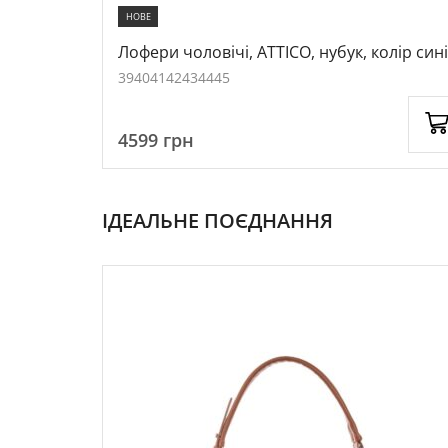
НОВЕ
нубук,
Лофери чоловічі, ATTICO, нубук, колір сині
1068126
39
40
41
42
43
44
45
4599
грн
ІДЕАЛЬНЕ ПОЄДНАННЯ