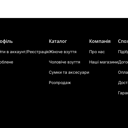
офіль
Каталог
Компанія
Спо
йти в аккаунт/Реєстрація
Жіноче взуття
Про нас
Піді
юблене
Чоловіче взуття
Наші магазини
Дого
Сумки та аксесуари
Опла
Розпродаж
Дост
Гара