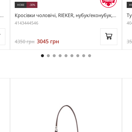
НОВЕ
-30%
Н
й,
Кросівки чоловічі, RIEKER, нубук/еконубук,
Ту
колір синій, 1051472
10
41
43
44
45
46
40
3045
грн
4350
грн
3