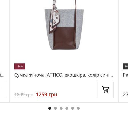
-34%
Н
ій,
Сумка жіноча, ATTICO, екошкіра, колір синій,
Рю
115254
бл
1259
грн
2
1899
грн