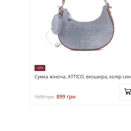
-47%
ір
Сумка жіноча, ATTICO, екошкіра, колір син
114578
899
грн
1699
грн