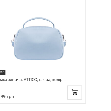
ОВЕ
НОВЕ
мка жіноча, ATTICO, шкіра, колір
Сумка жіно
акитний, 1072188
блакитний
199
грн
2899
грн