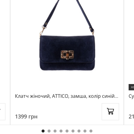
Н
Клатч жіночий, ATTICO, замша, колір синій,
Су
1032086
бл
1399
грн
2