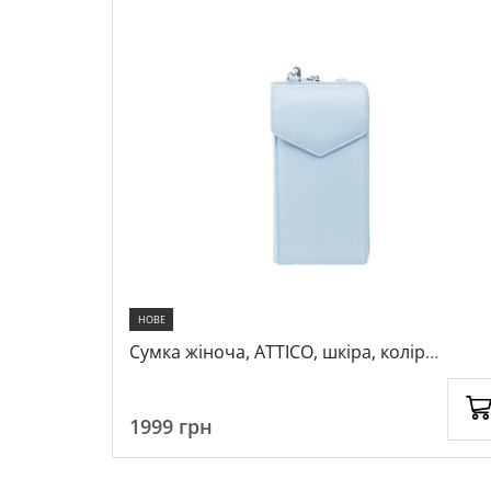
НОВЕ
, колір
Сумка жіноча, ATTICO, шкіра, колір
блакитний, 1026454
1999
грн