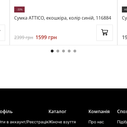
-33%
Н
Сумка ATTICO, екошкіра, колір синій, 116884
Су
ко
1599
грн
1
2399
грн
офіль
Каталог
Компанія
Спо
йти в аккаунт/Реєстрація
Жіноче взуття
Про нас
Піді