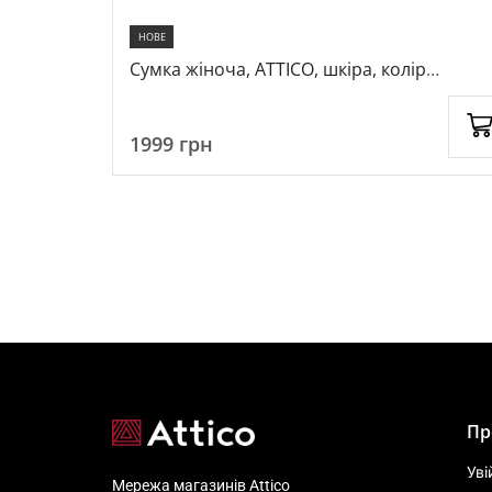
НОВЕ
ір
Сумка жіноча, ATTICO, шкіра, колір
блакитний, 1026454
1999
грн
Пр
Уві
Мережа магазинів Attico