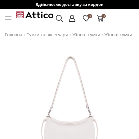
Здійснюємо доставку за кордон
0
0
Головна
Сумки та аксесуари
Жіночі сумки
Жіночі сумки ч
/
/
/