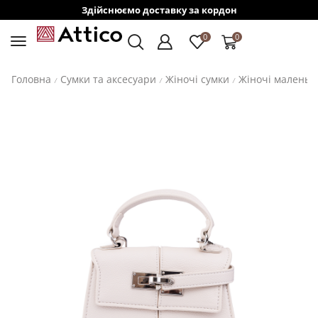
Здійснюємо доставку за кордон
0
0
Головна
Сумки та аксесуари
Жіночі сумки
Жіночі маленькі
/
/
/