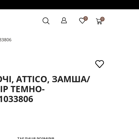
0
0
033806
ЧІ, ATTICO, ЗАМША/
ІР ТЕМНО-
1033806
ТАБЛИЦЯ РОЗМІРІВ