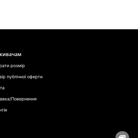
живачам
брати розмір
вір публічної оферти
та
авка/Повернення
нтія