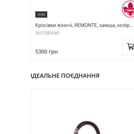
НОВЕ
екстиль,
Кросівки жіночі, REMONTE, замша, колір
темно-коричневий, 1062402
36
37
38
39
40
5300
грн
ІДЕАЛЬНЕ ПОЄДНАННЯ