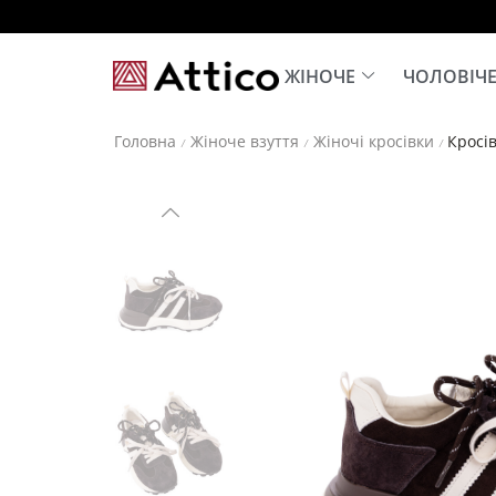
ЖІНОЧЕ
ЧОЛОВІЧ
Головна
Жіноче взуття
Жіночі кросівки
Кросі
/
/
/