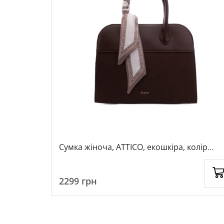
ір темно-
Сумка жіноча, ATTICO, екошкіра, колір
темно-коричневий, 1023145
2299
грн