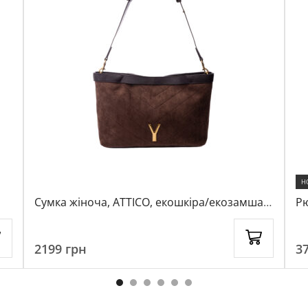
Н
Сумка жіноча, ATTICO, екошкіра/екозамша,
Рю
колір темно-коричневий, 1021825
ко
2199
грн
3