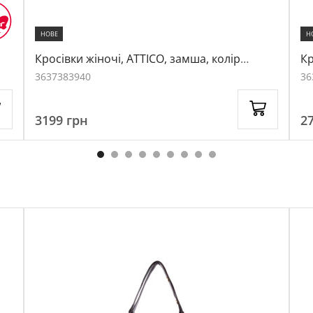
НОВЕ
Н
Кросівки жіночі, ATTICO, замша, колір
Кр
коричневий, 1059446
те
36
37
38
39
40
36
3199
грн
2