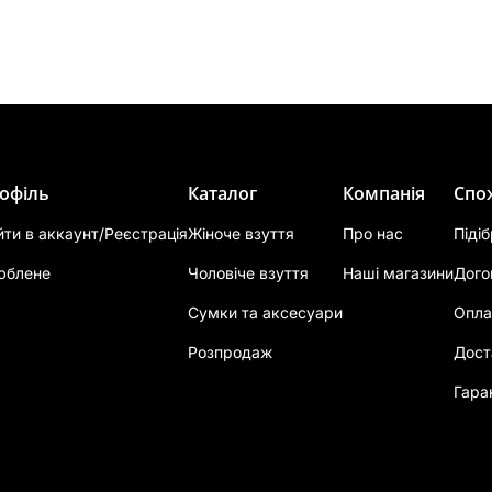
офіль
Каталог
Компанія
Спо
йти в аккаунт/Реєстрація
Жіноче взуття
Про нас
Піді
юблене
Чоловіче взуття
Наші магазини
Дого
Сумки та аксесуари
Опла
Розпродаж
Дост
Гара