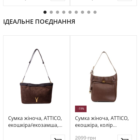
ІДЕАЛЬНЕ ПОЄДНАННЯ
-19%
Сумка жіноча, ATTICO,
Сумка жіноча, ATTICO,
екошкіра/екозамша,
екошкіра, колір
колір темно-
коричневий, 115853
2099
грн
коричневий, 1021825