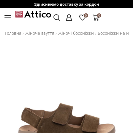
Здійснюємо доставку за кордон
0
0
Головна
Жіноче взуття
Жіночі босоніжки
Босоніжки на ни
/
/
/