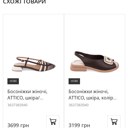
СХОЖІ ТОВАРИ
НОВЕ
НОВЕ
Босоніжки жіночі,
Босоніжки жіночі,
ATTICO, шкіра/
ATTICO, шкіра, колір
текстиль, колір
темно-коричневий,
36
37
38
39
40
36
37
38
39
40
коричневий, 1050892
1017156
3699
грн
3199
грн