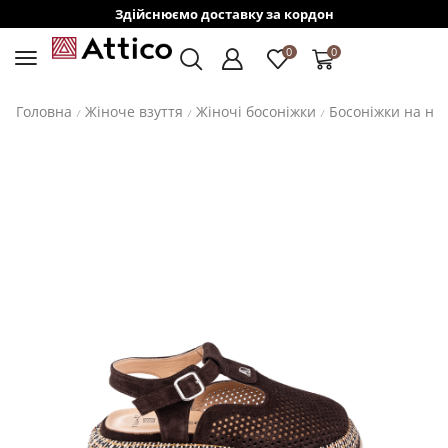
Здійснюємо доставку за кордон
0
0
Головна
Жіноче взуття
Жіночі босоніжки
Босоніжки на ни
/
/
/