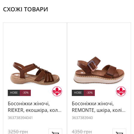
СХОЖІ ТОВАРИ
НОВЕ
-30%
НОВЕ
-30%
Босоніжки жіночі,
Босоніжки жіночі,
RIEKER, екошкіра, колір
REMONTE, шкіра, колір
коричневий, 1053826
коричневий, 1057311
36
37
38
39
40
41
36
37
38
39
40
3250
грн
4350
грн