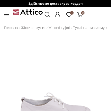
Здійснюємо доставку за кордон
0
0
Головна
Жіноче взуття
Жіночі туфлі
Туфлі на низькому хо
/
/
/