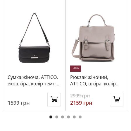
-28%
Сумка жіноча, ATTICO,
Рюкзак жіночий,
екошкіра, колір темно-
ATTICO, шкіра, колір
сірий, 1054518
сірий, 115258
2999
грн
1599
грн
2159
грн