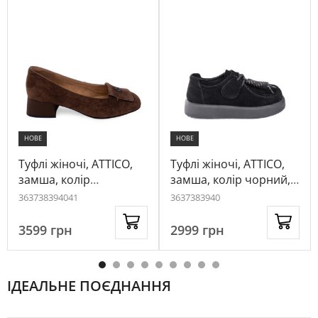
НОВЕ
НОВЕ
Туфлі жіночі, ATTICO,
Туфлі жіночі, ATTICO,
замша, колір
замша, колір чорний,
коричневий, 1080956
1028726
36
37
38
39
40
41
36
37
38
39
40
3599
грн
2999
грн
ІДЕАЛЬНЕ ПОЄДНАННЯ