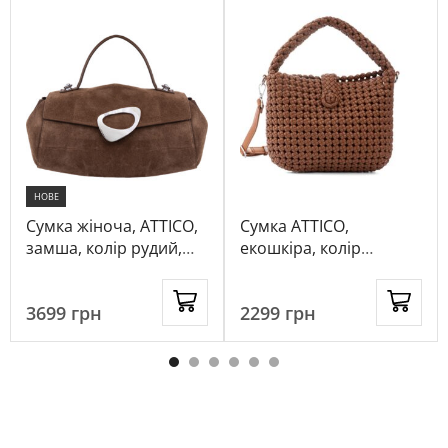
НОВЕ
Сумка жіноча, ATTICO,
Сумка ATTICO,
замша, колір рудий,
екошкіра, колір
1044446
коричневий, 116787
3699
грн
2299
грн