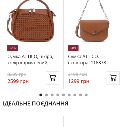
-21%
-41%
Сумка ATTICO, шкіра,
Сумка ATTICO,
колір коричневий,
екошкіра, 116878
116815
3299
грн
2199
грн
2599
грн
1299
грн
ІДЕАЛЬНЕ ПОЄДНАННЯ