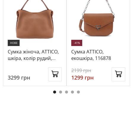
НОВЕ
-41%
Сумка жіноча, ATTICO,
Сумка ATTICO,
шкіра, колір рудий,
екошкіра, 116878
1097721
2199
грн
3299
грн
1299
грн