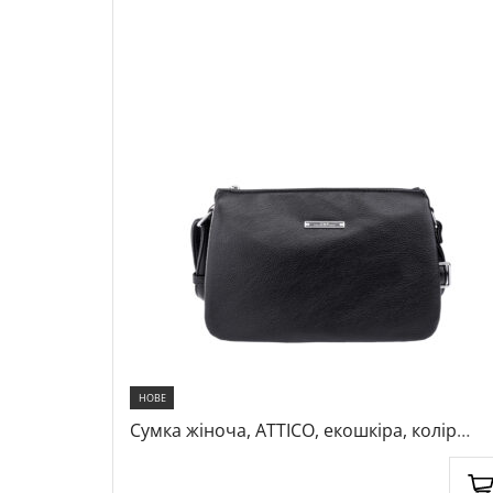
НОВЕ
ір чорний,
Сумка жіноча, ATTICO, екошкіра, колір
чорний, 1035050