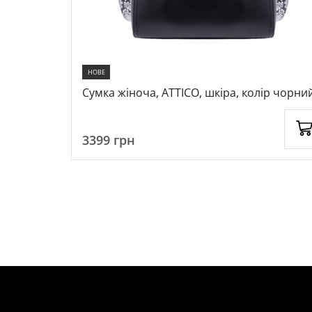
НОВЕ
лір чорний,
Сумка жіноча, ATTICO, шкіра, колір чорний
1057778
3399
грн