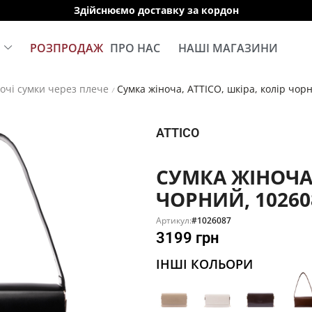
Здійснюємо доставку за кордон
Е
РОЗПРОДАЖ
ПРО НАС
НАШІ МАГАЗИНИ
очі сумки через плече
Сумка жіноча, ATTICO, шкіра, колір чор
/
ATTICO
СУМКА ЖІНОЧА,
ЧОРНИЙ, 10260
Артикул:
#1026087
3199
грн
ІНШІ КОЛЬОРИ