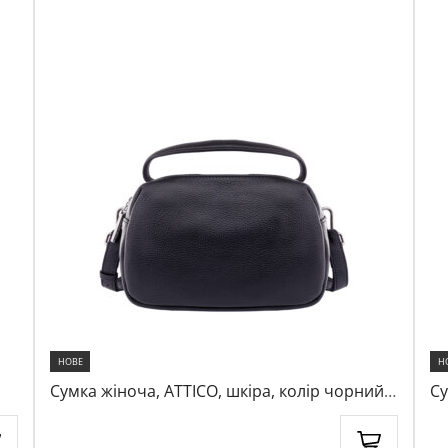
НОВЕ
Н
Сумка жіноча, ATTICO, шкіра, колір чорний,
Су
1063159
10