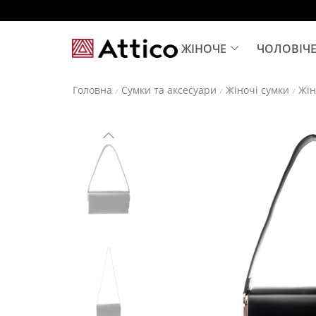
ЖІНОЧЕ
ЧОЛОВІЧ
Головна
Сумки та аксесуари
Жіночі сумки
Жін
/
/
/