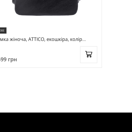
ОВЕ
мка жіноча, ATTICO, екошкіра, колір
Сумка
рний, 1035050
599
грн
2699
грн