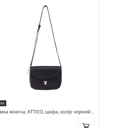
ОВЕ
НОВЕ
мка жіноча, ATTICO, шкіра, колір чорний,
Сумка жіно
84378
1015070