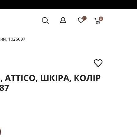
0
0
ний, 1026087
 ATTICO, ШКІРА, КОЛІР
87