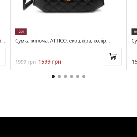
-20%
Н
,
Сумка жіноча, ATTICO, екошкіра, колір
Су
чорний, 115748
чо
1599
грн
1
1999
грн