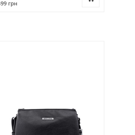
499
грн
2699
грн