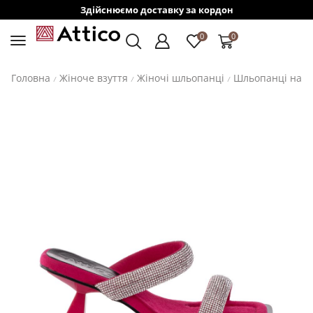
Здійснюємо доставку за кордон
0
0
Головна
Жіноче взуття
Жіночі шльопанці
Шльопанці на п
/
/
/