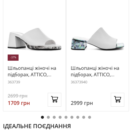
-37%
Шльопанці жіночі на
Шльопанці жіночі на
підборах, ATTICO,
підборах, ATTICO,
шкіра, колір білий,
шкіра, колір білий,
36
37
39
36
37
39
40
113558
116174
2699
грн
1709
грн
2999
грн
ІДЕАЛЬНЕ ПОЄДНАННЯ