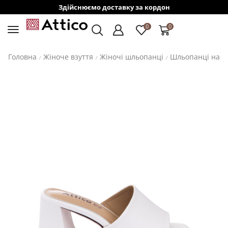
Здійснюємо доставку за кордон
0
0
Головна
Жіноче взуття
Жіночі шльопанці
Шльопанці на п
/
/
/