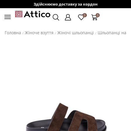
Здійснюємо доставку за кордон
0
0
Головна
Жіноче взуття
Жіночі шльопанці
Шльопанці на н
/
/
/