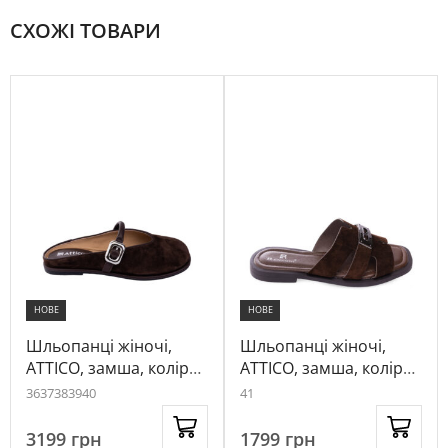
СХОЖІ ТОВАРИ
НОВЕ
НОВЕ
Шльопанці жіночі,
Шльопанці жіночі,
ATTICO, замша, колір
ATTICO, замша, колір
темно-коричневий,
темно-коричневий,
36
37
38
39
40
41
1060657
1020790
3199
грн
1799
грн