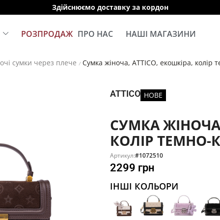
Здійснюємо доставку за кордон
Е
РОЗПРОДАЖ
ПРО НАС
НАШІ МАГАЗИНИ
очі сумки через плече
Сумка жіноча, ATTICO, екошкіра, колір
/
ATTICO
НОВЕ
СУМКА ЖІНОЧА,
КОЛІР ТЕМНО-
Артикул:
#1072510
2299
грн
ІНШІ КОЛЬОРИ