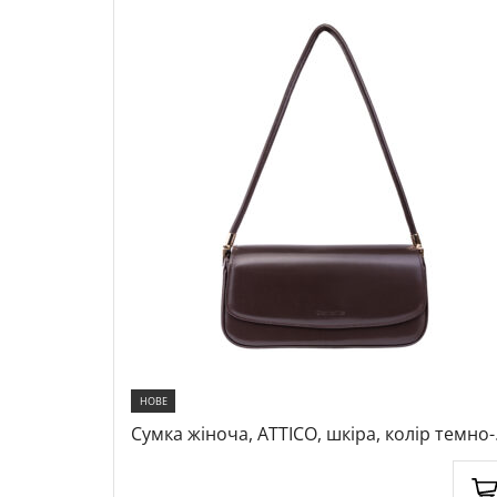
НОВЕ
ір темно-
Сумка жіноча, ATTICO, шкіра, колір темно-
коричневий, 1065184