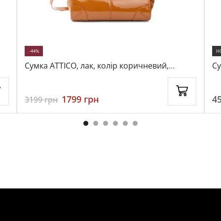
-44%
Н
Сумка ATTICO, лак, колір коричневий,
Су
116816
ко
1799
грн
4
3199
грн