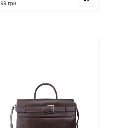
199
грн
2999
грн