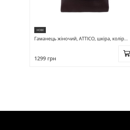
НОВЕ
олір темно-
Гаманець жіночий, ATTICO, шкіра, колір
темно-коричневий, 1080027
1299
грн