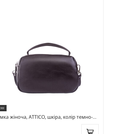
ОВЕ
НОВЕ
мка жіноча, ATTICO, шкіра, колір темно-
Сумка жіно
ричневий, 1041722
коричневи