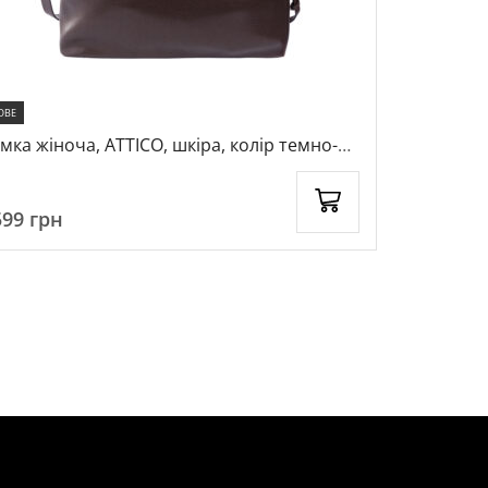
ОВЕ
-26%
мка жіноча, ATTICO, шкіра, колір темно-
Сумка жіно
ричневий, 1041886
колір кори
599
грн
2699
грн