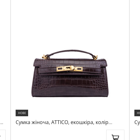
НОВЕ
Н
Сумка жіноча, ATTICO, екошкіра, колір
Су
темно-коричневий, 1050278
ко