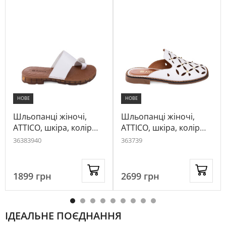
НОВЕ
НОВЕ
Шльопанці жіночі,
Шльопанці жіночі,
ATTICO, шкіра, колір
ATTICO, шкіра, колір
білий, 1024356
білий, 1093964
36
38
39
40
36
37
39
1899
грн
2699
грн
ІДЕАЛЬНЕ ПОЄДНАННЯ