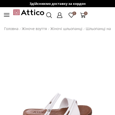
Здійснюємо доставку за кордон
0
0
Головна
Жіноче взуття
Жіночі шльопанці
Шльопанці на н
/
/
/