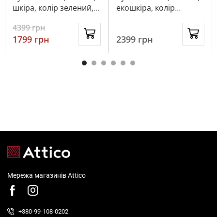
шкіра, колір зелений,
екошкіра, колір
115257
бежевий, 1063228
4399
грн
1799
грн
2399
грн
Мережа магазинів Attico
+380-99-108-0202