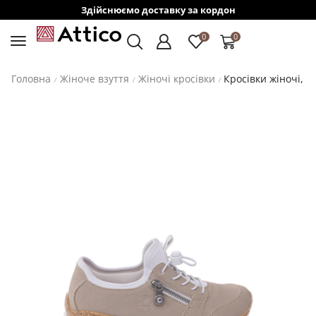
Здійснюємо доставку за кордон
0
0
Головна
Жіноче взуття
Жіночі кросівки
Кросівки жіночі, R
/
/
/