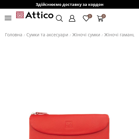
Здійснюємо доставку за кордон
0
0
Головна
Сумки та аксесуари
Жіночі сумки
Жіночі гаманці
/
/
/
/