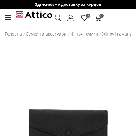
Здійснюємо доставку за кордон
0
0
Головна
Сумки та аксесуари
Жіночі сумки
Жіночі гаманці
/
/
/
/