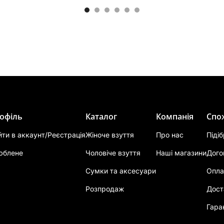
офіль
Каталог
Компанія
Спо
йти в аккаунт/Реєстрація
Жіноче взуття
Про нас
Піді
юблене
Чоловіче взуття
Наші магазини
Дого
Сумки та аксесуари
Опла
Розпродаж
Дост
Гара