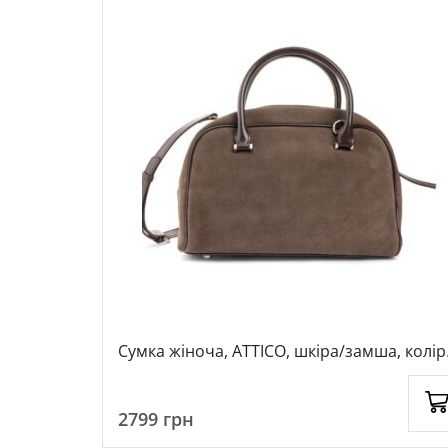
ір темно-
Сумка жіноча, ATTICO, шкіра/замша, колір
коричневий, 115687
2799
грн