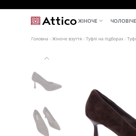
ЖІНОЧЕ
ЧОЛОВІЧ
Головна
Жіноче взуття
Туфлі на підборах
Туф
/
/
/