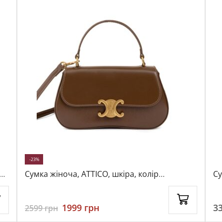
-23%
Сумка жіноча, ATTICO, шкіра, колір
Су
коричневий, 116393
ко
1999
грн
3
2599
грн