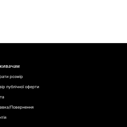
живачам
брати розмір
вір публічної оферти
та
авка/Повернення
нтія