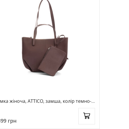
мка жіноча, ATTICO, замша, колір темно-
Сумка жіно
ричневий, 1061833
коричневи
399
грн
2199
грн