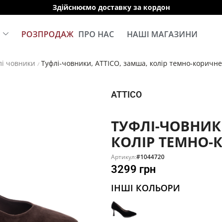
Здійснюємо доставку за кордон
Е
РОЗПРОДАЖ
ПРО НАС
НАШІ МАГАЗИНИ
лі човники
Туфлі-човники, ATTICO, замша, колір темно-коричн
/
ATTICO
ТУФЛІ-ЧОВНИКИ
КОЛІР ТЕМНО-
Артикул:
#1044720
3299
грн
ІНШІ КОЛЬОРИ