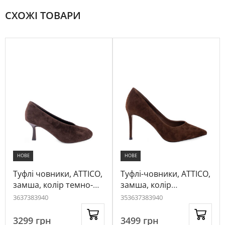
СХОЖІ ТОВАРИ
НОВЕ
НОВЕ
Туфлі човники, ATTICO,
Туфлі-човники, ATTICO,
замша, колір темно-
замша, колір
коричневий, 1010349
коричневий, 1012162
36
37
38
39
40
35
36
37
38
39
40
3299
грн
3499
грн