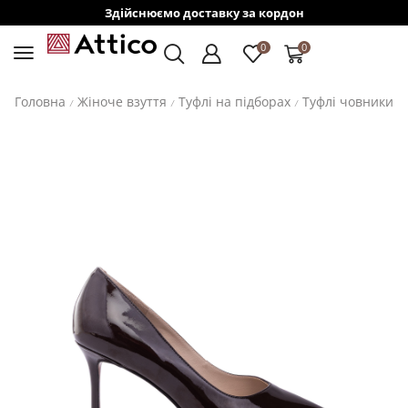
Здійснюємо доставку за кордон
0
0
Головна
Жіноче взуття
Туфлі на підборах
Туфлі човники
/
/
/
/