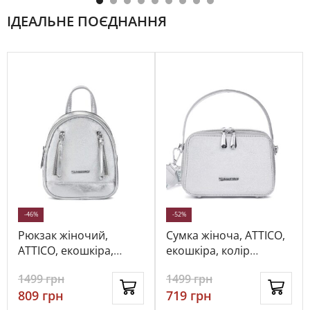
ІДЕАЛЬНЕ ПОЄДНАННЯ
-46%
-52%
Рюкзак жіночий,
Сумка жіноча, ATTICO,
ATTICO, екошкіра,
екошкіра, колір
колір срібний, 113372
срібний, 113894
1499
грн
1499
грн
809
грн
719
грн