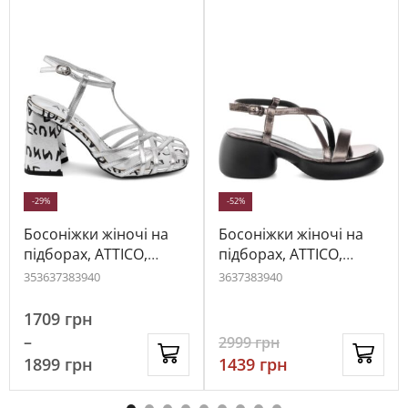
-29%
-52%
Босоніжки жіночі на
Босоніжки жіночі на
підборах, ATTICO,
підборах, ATTICO,
екошкіра, колір
шкіра, колір чорний,
35
36
37
38
39
40
36
37
38
39
40
срібний, 116382
114317
1709
грн
–
2999
грн
1899
грн
1439
грн