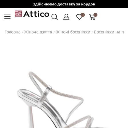
Здійснюємо доставку за кордон
0
0
Головна
Жіноче взуття
Жіночі босоніжки
Босоніжки на пі
/
/
/