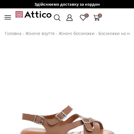
Здійснюємо доставку за кордон
0
0
Головна
Жіноче взуття
Жіночі босоніжки
Босоніжки на ни
/
/
/