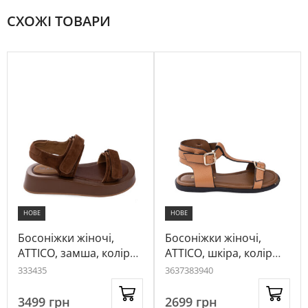
СХОЖІ ТОВАРИ
НОВЕ
НОВЕ
Босоніжки жіночі,
Босоніжки жіночі,
ATTICO, замша, колір
ATTICO, шкіра, колір
рудий, 1037918
рудий, 1035199
33
34
35
36
37
38
39
40
3499
грн
2699
грн