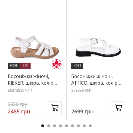
НОВЕ
-30%
НОВЕ
Босоніжки жіночі,
Босоніжки жіночі,
RIEKER, шкіра, колір
ATTICO, шкіра, колір
білий, 1035318
білий, 1069753
36
37
38
39
40
41
37
38
39
40
41
3550
грн
2485
грн
2699
грн