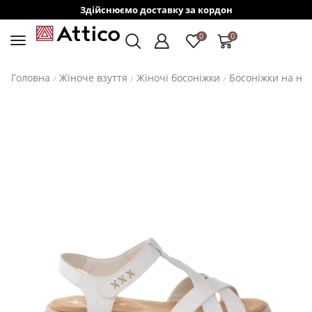
Здійснюємо доставку за кордон
0
0
Головна
Жіноче взуття
Жіночі босоніжки
Босоніжки на ни
/
/
/