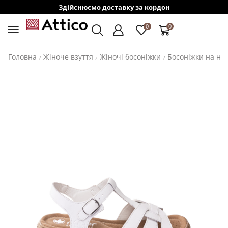
Здійснюємо доставку за кордон
0
0
Головна
Жіноче взуття
Жіночі босоніжки
Босоніжки на ни
/
/
/