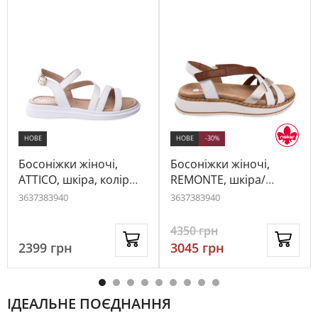
НОВЕ
НОВЕ
-30%
Босоніжки жіночі,
Босоніжки жіночі,
ATTICO, шкіра, колір
REMONTE, шкіра/
білий, 1033093
екошкіра, колір білий,
36
37
38
39
40
36
37
38
39
40
1022322
4350
грн
2399
грн
3045
грн
ІДЕАЛЬНЕ ПОЄДНАННЯ