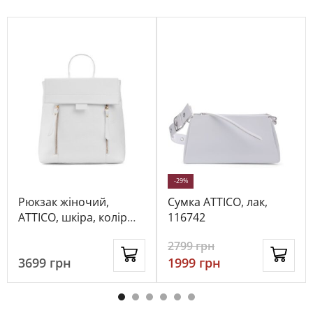
-29%
Рюкзак жіночий,
Сумка ATTICO, лак,
ATTICO, шкіра, колір
116742
білий, 114528
2799
грн
3699
грн
1999
грн