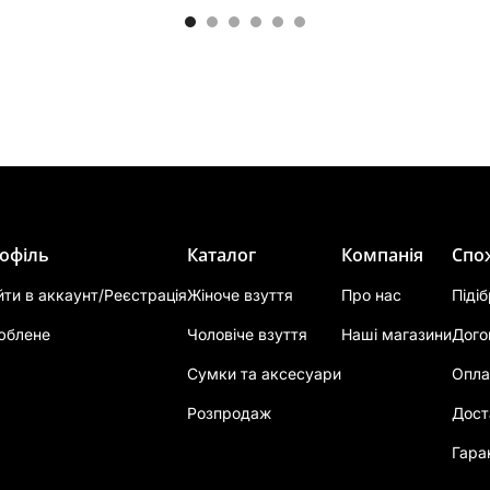
офіль
Каталог
Компанія
Спо
йти в аккаунт/Реєстрація
Жіноче взуття
Про нас
Піді
юблене
Чоловіче взуття
Наші магазини
Дого
Сумки та аксесуари
Опла
Розпродаж
Дост
Гара