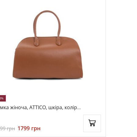
59%
-33%
мка жіноча, ATTICO, шкіра, колір
Сумка ATTICO, екошкіра, колір коричневий,
ричневий, 115238
116814
1799
грн
399
грн
2399
грн