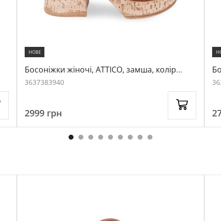
НОВЕ
Н
Босоніжки жіночі, ATTICO, замша, колір
Бо
рудий, 1061802
бі
36
37
38
39
40
36
2999
грн
2