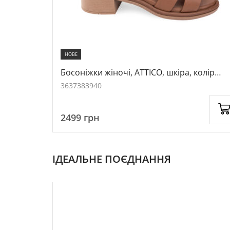
НОВЕ
екошкіра,
Босоніжки жіночі, ATTICO, шкіра, колір
рудий, 1054602
36
37
38
39
40
2499
грн
ІДЕАЛЬНЕ ПОЄДНАННЯ