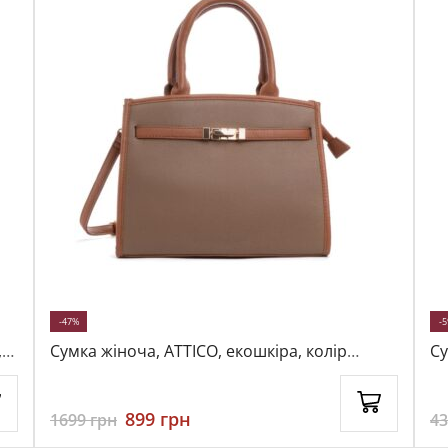
-47%
-
,
Сумка жіноча, ATTICO, екошкіра, колір
Су
коричневий, 115613
ко
899
грн
1699
грн
4