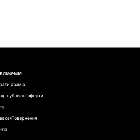
живачам
брати розмір
вір публічної оферти
та
авка/Повернення
нтія