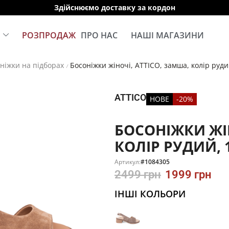
Здійснюємо доставку за кордон
Е
РОЗПРОДАЖ
ПРО НАС
НАШІ МАГАЗИНИ
ніжки на підборах
Босоніжки жіночі, ATTICO, замша, колір руди
/
ATTICO
НОВЕ
-20%
БОСОНІЖКИ ЖІН
КОЛІР РУДИЙ, 
Артикул:
#1084305
2499
грн
1999
грн
ІНШІ КОЛЬОРИ