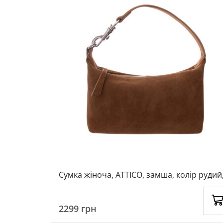
колір
Сумка жіноча, ATTICO, замша, колір рудий
1056973
2299
грн