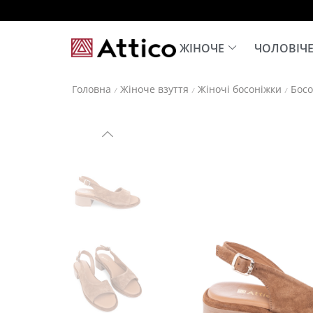
ЖІНОЧЕ
ЧОЛОВІЧ
Головна
Жіноче взуття
Жіночі босоніжки
Босо
/
/
/