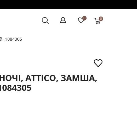
0
0
й, 1084305
ОЧІ, ATTICO, ЗАМША,
1084305