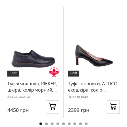
НОВЕ
НОВЕ
Туфлі чоловічі, RIEKER,
Туфлі човники, ATTICO,
шкіра, колір чорний,
екошкіра, колір
1067291
чорний, 1024467
41
42
43
44
45
46
36
37
38
39
40
4450
грн
2399
грн