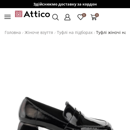
Здійснюємо доставку за кордон
0
0
Головна
Жіноче взуття
Туфлі на підборах
Туфлі жіночі на 
/
/
/