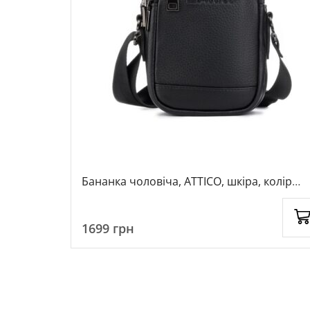
колір
Бананка чоловіча, ATTICO, шкіра, колір
чорний, 113017
1699
грн