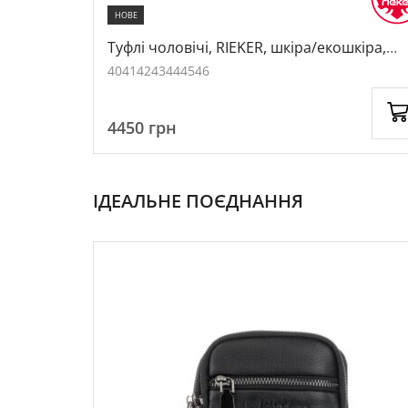
НОВЕ
лір
Туфлі чоловічі, RIEKER, шкіра/екошкіра,
колір чорний, 1054814
40
41
42
43
44
45
46
4450
грн
ІДЕАЛЬНЕ ПОЄДНАННЯ