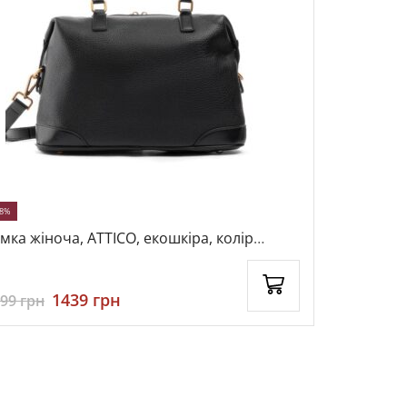
28%
мка жіноча, ATTICO, екошкіра, колір
Бананка чо
рний, 115605
чорний, 1
1439
грн
999
грн
999
грн