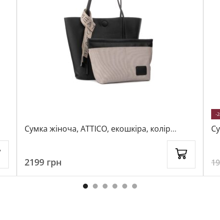
-
Сумка жіноча, ATTICO, екошкіра, колір
Су
чорний, 113349
чо
2199
грн
1