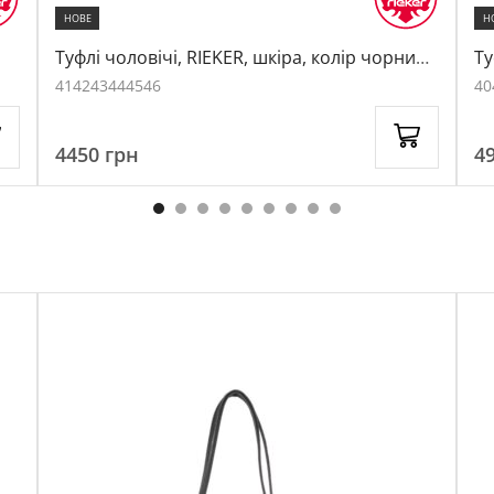
НОВЕ
Н
Туфлі чоловічі, RIEKER, шкіра, колір чорний,
Ту
1067291
ко
41
42
43
44
45
46
40
4450
грн
4