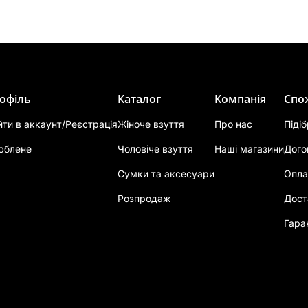
офіль
Каталог
Компанія
Спо
йти в аккаунт/Реєстрація
Жіноче взуття
Про нас
Піді
юблене
Чоловіче взуття
Наші магазини
Дого
Сумки та аксесуари
Опла
Розпродаж
Дост
Гара