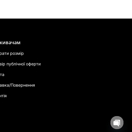
живачам
брати розмір
вір публічної оферти
та
авка/Повернення
нтія
Open