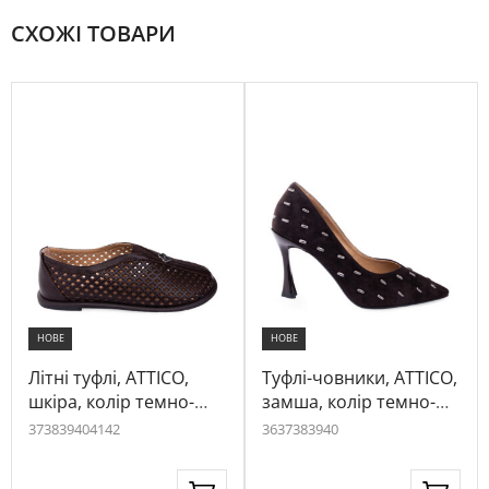
СХОЖІ ТОВАРИ
НОВЕ
НОВЕ
Літні туфлі, ATTICO,
Туфлі-човники, ATTICO,
шкіра, колір темно-
замша, колір темно-
коричневий, 1074084
коричневий, 1080974
37
38
39
40
41
42
36
37
38
39
40