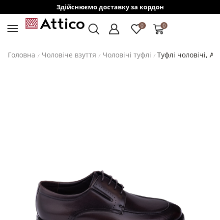
Здійснюємо доставку за кордон
0
0
Головна
Чоловіче взуття
Чоловічі туфлі
Туфлі чоловічі, A
/
/
/