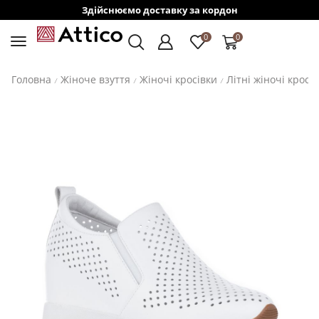
Здійснюємо доставку за кордон
0
0
Головна
Жіноче взуття
Жіночі кросівки
Літні жіночі кросі
/
/
/