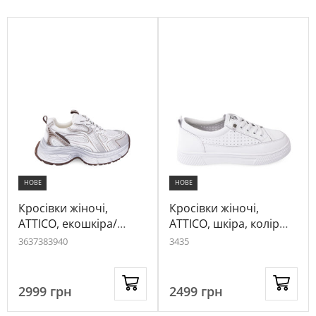
НОВЕ
НОВЕ
Кросівки жіночі,
Кросівки жіночі,
ATTICO, екошкіра/
ATTICO, шкіра, колір
текстиль, колір біло-
білий, 1049104
36
37
38
39
40
34
35
сірий, 1025656
2999
грн
2499
грн