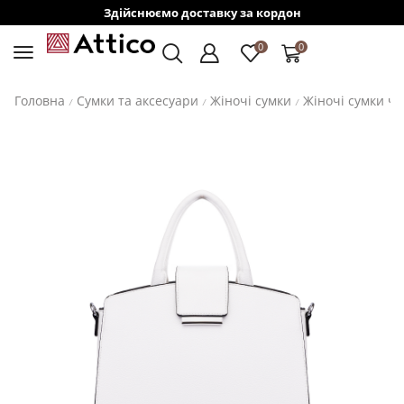
Здійснюємо доставку за кордон
0
0
Головна
Сумки та аксесуари
Жіночі сумки
Жіночі сумки ч
/
/
/