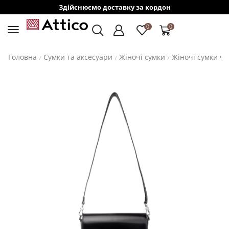
Здійснюємо доставку за кордон
0
0
Головна
Сумки та аксесуари
Жіночі сумки
Жіночі сумки ч
/
/
/