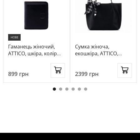
НОВЕ
Гаманець жіночий,
Сумка жіноча,
ATTICO, шкіра, колір
екошкіра, ATTICO,
чорно-червоний,
колір чорний, 111314
1094110
899
грн
2399
грн