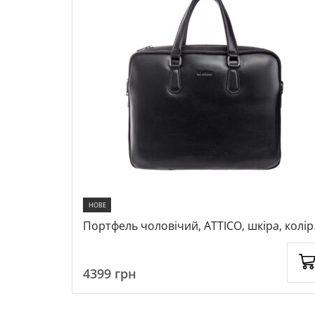
НОВЕ
ра, колір
Портфель чоловічий, ATTICO, шкіра, колір
чорний, 1070968
4399
грн