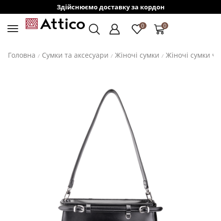
Здійснюємо доставку за кордон
0
0
Головна
Сумки та аксесуари
Жіночі сумки
Жіночі сумки ч
/
/
/