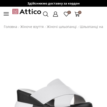
Здійснюємо доставку за кордон
0
0
Головна
Жіноче взуття
Жіночі шльопанці
Шльопанці на т
/
/
/