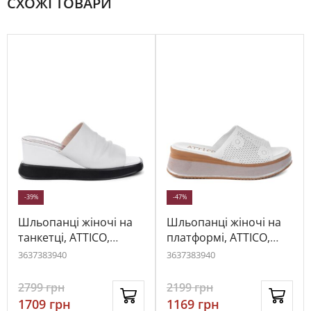
СХОЖІ ТОВАРИ
-39%
-47%
Шльопанці жіночі на
Шльопанці жіночі на
танкетці, ATTICO,
платформі, ATTICO,
шкіра, колір білий,
шкіра, колір білий,
36
37
38
39
40
36
37
38
39
40
113635
114260
2799
грн
2199
грн
1709
грн
1169
грн