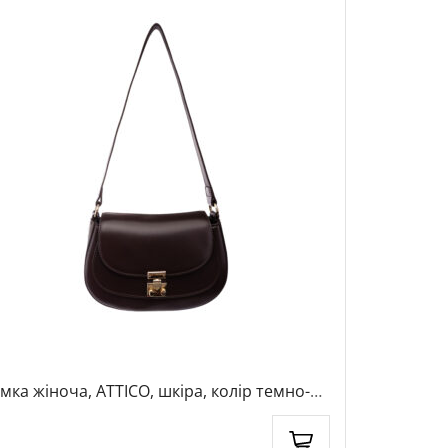
мка жіноча, ATTICO, шкіра, колір темно-
Рюкзак жін
ричневий, 1044211
коричневи