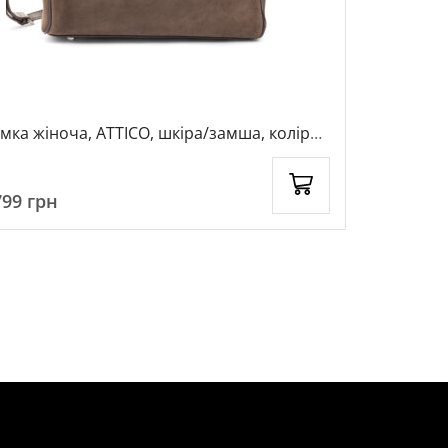
мка жіноча, ATTICO, шкіра/замша, колір
Сумка ATTICO, шкіра, колір коричневий,
ричневий, 1044133
117245
799
грн
3399
грн