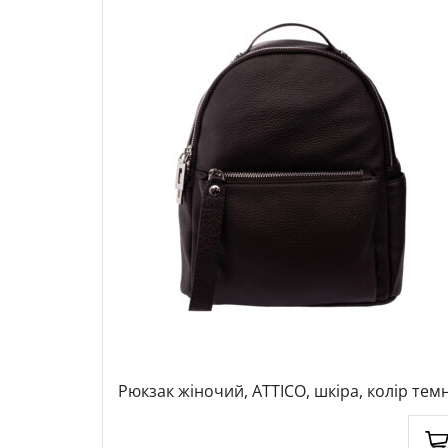
амша, колір
Рюкзак жіночий, ATTICO, шкіра, колір тем
коричневий, 1040146