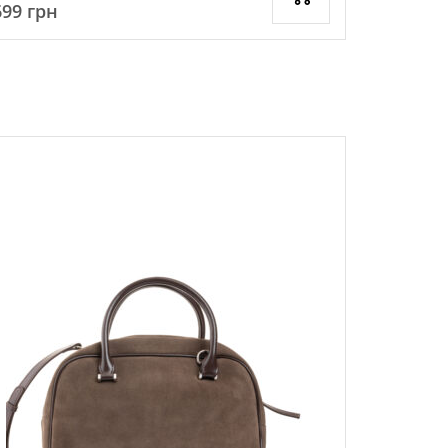
699
грн
4199
грн