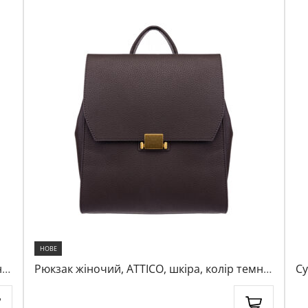
НОВЕ
но-
Рюкзак жіночий, ATTICO, шкіра, колір темно-
Су
коричневий, 1094997
ко