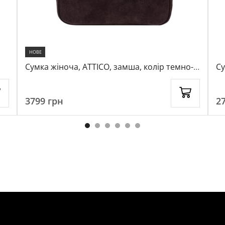
НОВЕ
Сумка жіноча, ATTICO, замша, колір темно-
Су
коричневий, 1022318
ко
3799
грн
2