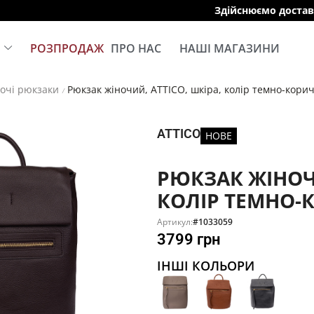
Здійснюємо доставку за кордон
Е
РОЗПРОДАЖ
ПРО НАС
НАШІ МАГАЗИНИ
очі рюкзаки
Рюкзак жіночий, ATTICO, шкіра, колір темно-кори
/
ATTICO
НОВЕ
РЮКЗАК ЖІНОЧИ
КОЛІР ТЕМНО-
Артикул:
#1033059
3799
грн
ІНШІ КОЛЬОРИ