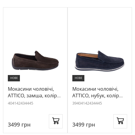
НОВЕ
НОВЕ
Мокасини чоловічі,
Мокасини чоловічі,
ATTICO, замша, колір
ATTICO, нубук, колір
темно-коричневий,
темно-синій, 1011604
40
41
42
43
44
45
39
40
41
42
43
44
45
1034254
3499
грн
3499
грн