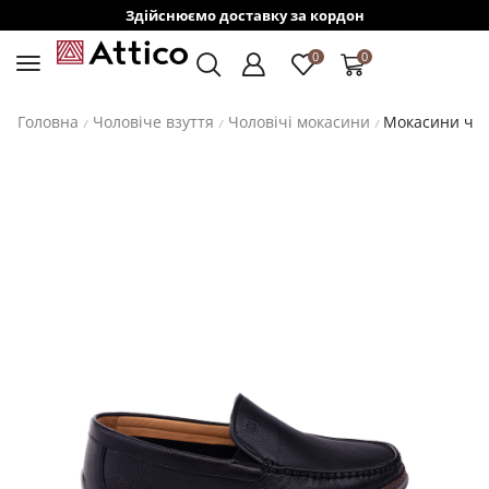
Здійснюємо доставку за кордон
0
0
Головна
Чоловіче взуття
Чоловічі мокасини
Мокасини чоло
/
/
/