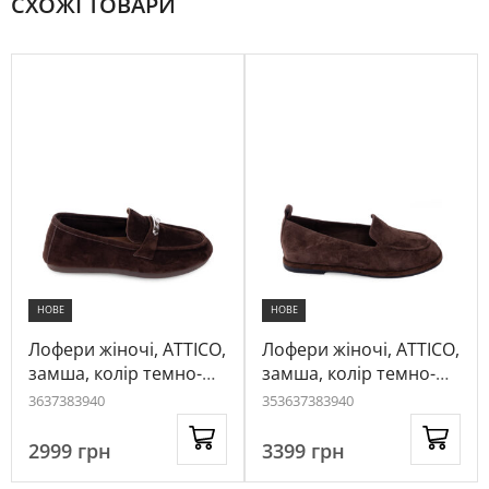
СХОЖІ ТОВАРИ
НОВЕ
НОВЕ
Лофери жіночі, ATTICO,
Лофери жіночі, ATTICO,
замша, колір темно-
замша, колір темно-
коричневий, 1091575
коричневий, 1050386
36
37
38
39
40
35
36
37
38
39
40
2999
грн
3399
грн