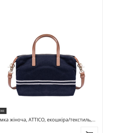
ОВЕ
мка жіноча, ATTICO, екошкіра/текстиль,
Рюкзак ATTICO, екошкіра, колір синій,
лір темно-синій, 1018844
116807