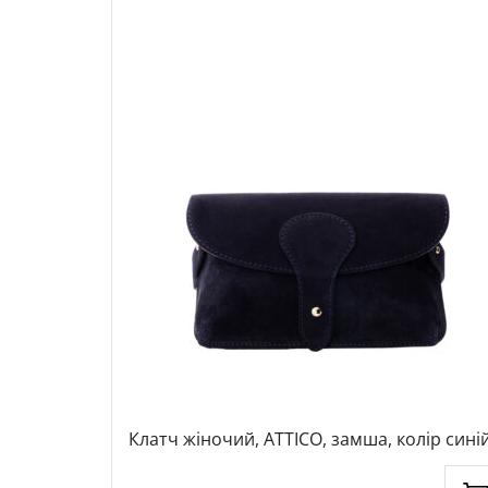
ір синій,
Клатч жіночий, ATTICO, замша, колір синій
1098863