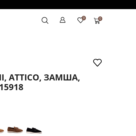
0
0
, ATTICO, ЗАМША,
15918