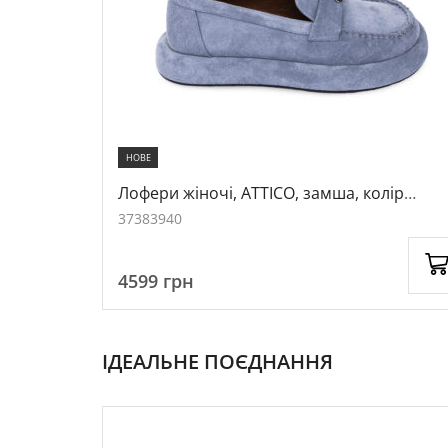
НОВЕ
олір темно-
Лофери жіночі, ATTICO, замша, колір
блакитний, 1041040
37
38
39
40
4599
грн
ІДЕАЛЬНЕ ПОЄДНАННЯ