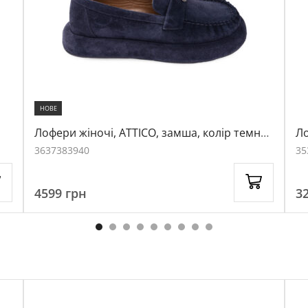
НОВЕ
Лофери жіночі, ATTICO, замша, колір темно-
Ло
синій, 1038545
11
36
37
38
39
40
35
4599
грн
3