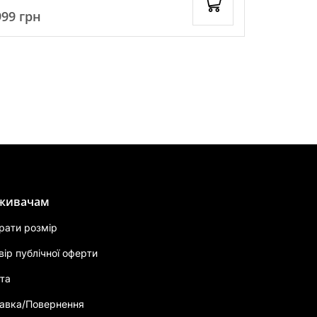
999
грн
1699
грн
живачам
брати розмір
вір публічної оферти
та
авка/Повернення