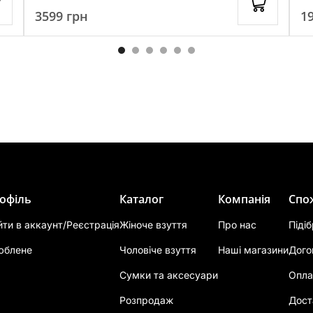
3599
грн
1
офіль
Каталог
Компанія
Спо
йти в аккаунт/Реєстрація
Жіноче взуття
Про нас
Піді
юблене
Чоловіче взуття
Наші магазини
Дого
Сумки та аксесуари
Опла
Розпродаж
Дост