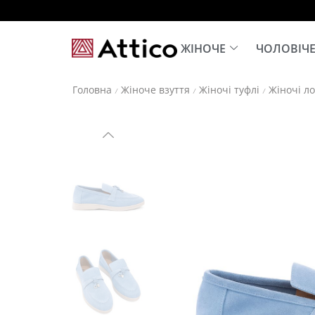
ЖІНОЧЕ
ЧОЛОВІЧ
Головна
Жіноче взуття
Жіночі туфлі
Жіночі л
/
/
/