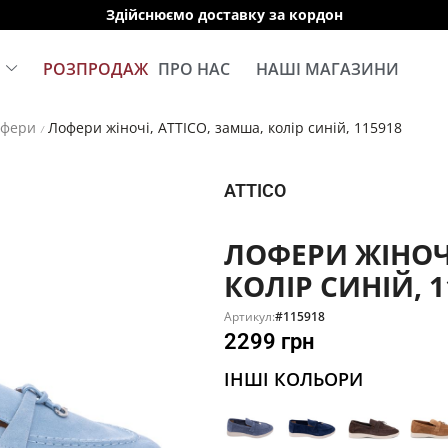
Здійснюємо доставку за кордон
Е
РОЗПРОДАЖ
ПРО НАС
НАШІ МАГАЗИНИ
офери
Лофери жіночі, ATTICO, замша, колір синій, 115918
/
ATTICO
ЛОФЕРИ ЖІНОЧІ
КОЛІР СИНІЙ, 1
Артикул:
#115918
2299
грн
ІНШІ КОЛЬОРИ