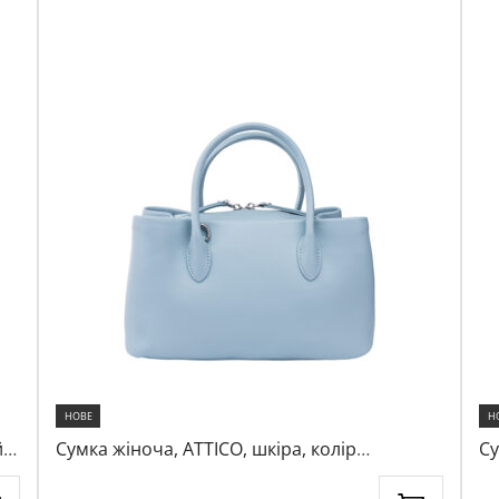
НОВЕ
Н
,
Сумка жіноча, ATTICO, шкіра, колір
Су
блакитний, 1078452
ко