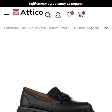
Здійснюємо доставку за кордон
0
0
Головна
Жіноче взуття
Жіночі туфлі
Жіночі лофери
Лофер
/
/
/
/