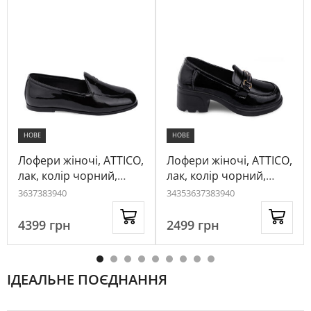
НОВЕ
НОВЕ
Лофери жіночі, ATTICO,
Лофери жіночі, ATTICO,
лак, колір чорний,
лак, колір чорний,
1030068
1040554
36
37
38
39
40
34
35
36
37
38
39
40
4399
грн
2499
грн
ІДЕАЛЬНЕ ПОЄДНАННЯ