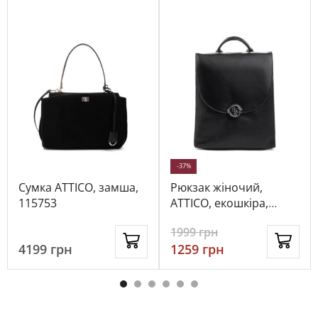
-37%
Сумка ATTICO, замша,
Рюкзак жіночий,
115753
ATTICO, екошкіра,
колір чорний, 115267
1999
грн
4199
грн
1259
грн