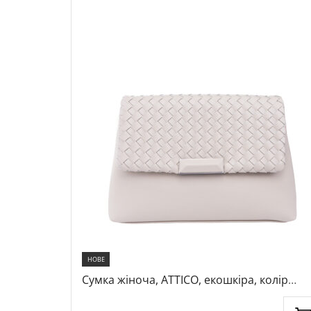
НОВЕ
колір
Сумка жіноча, ATTICO, екошкіра, колір
бежевий, 1018883