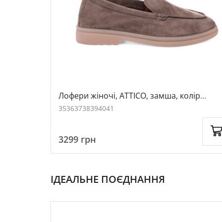
лір
Лофери жіночі, ATTICO, замша, колір
бежевий, 1051502
35
36
37
38
39
40
41
3299
грн
ІДЕАЛЬНЕ ПОЄДНАННЯ