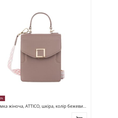
43%
-50%
мка жіноча, ATTICO, шкіра, колір бежевий,
Сумка жіно
4577
бежевий, 