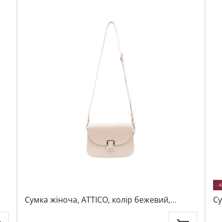
-
Сумка жіноча, ATTICO, колір бежевий,
Су
1049608
11