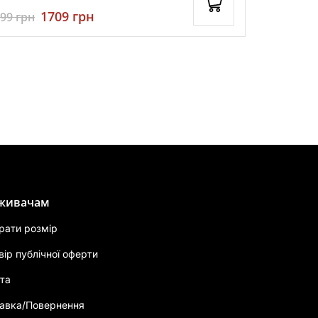
1709
грн
999
грн
1799
грн
живачам
брати розмір
вір публічної оферти
та
авка/Повернення