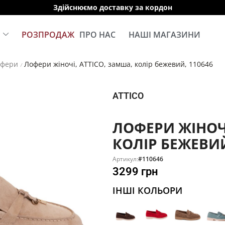
Здійснюємо доставку за кордон
Е
РОЗПРОДАЖ
ПРО НАС
НАШІ МАГАЗИНИ
офери
Лофери жіночі, ATTICO, замша, колір бежевий, 110646
/
ATTICO
ЛОФЕРИ ЖІНОЧІ
КОЛІР БЕЖЕВИЙ
Артикул:
#110646
3299
грн
ІНШІ КОЛЬОРИ