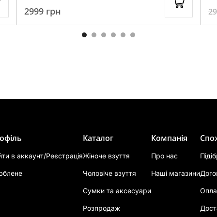
2999
грн
2
офіль
Каталог
Компанія
Спо
йти в аккаунт/Реєстрація
Жіноче взуття
Про нас
Піді
юблене
Чоловіче взуття
Наші магазини
Дого
Сумки та аксесуари
Опла
Розпродаж
Дост