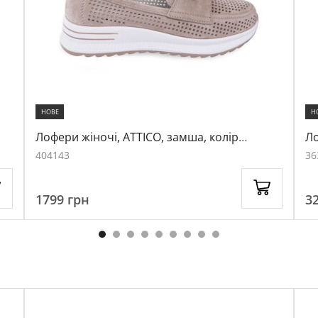
НОВЕ
Н
Лофери жіночі, ATTICO, замша, колір
Ло
бежевий, 1056988
бе
40
41
43
36
1799
грн
3