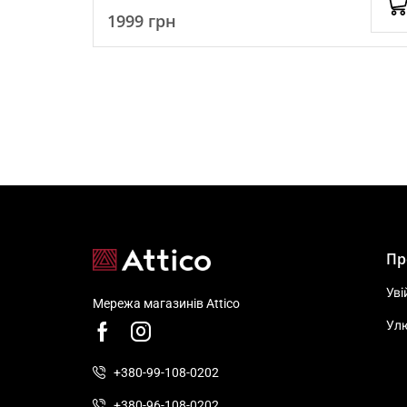
1999
грн
Пр
Уві
Мережа магазинів Attico
Ул
+380-99-108-0202
+380-96-108-0202