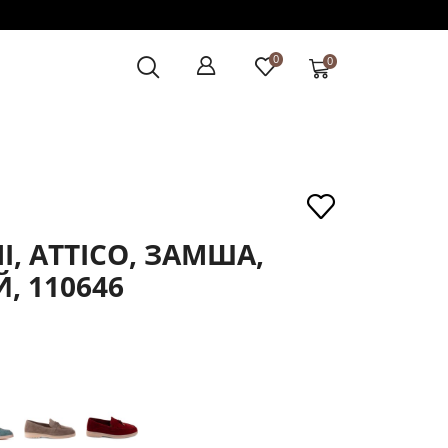
0
0
, ATTICO, ЗАМША,
, 110646