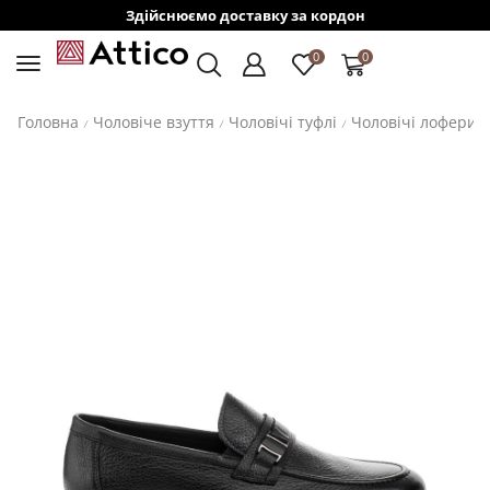
Здійснюємо доставку за кордон
0
0
Головна
Чоловіче взуття
Чоловічі туфлі
Чоловічі лофери
/
/
/
/