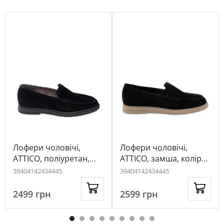
Лофери чоловічі,
Лофери чоловічі,
ATTICO, поліуретан,
ATTICO, замша, колір
колір чорний, 1016849
чорний, 1097152
39
40
41
42
43
44
45
39
40
41
42
43
44
45
2499
грн
2599
грн