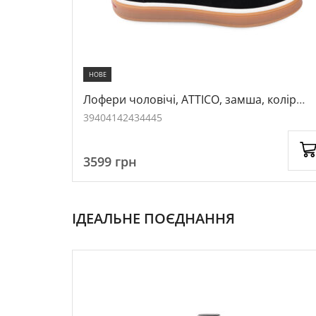
НОВЕ
тан, колір
Лофери чоловічі, ATTICO, замша, колір
чорний, 1093044
39
40
41
42
43
44
45
3599
грн
ІДЕАЛЬНЕ ПОЄДНАННЯ