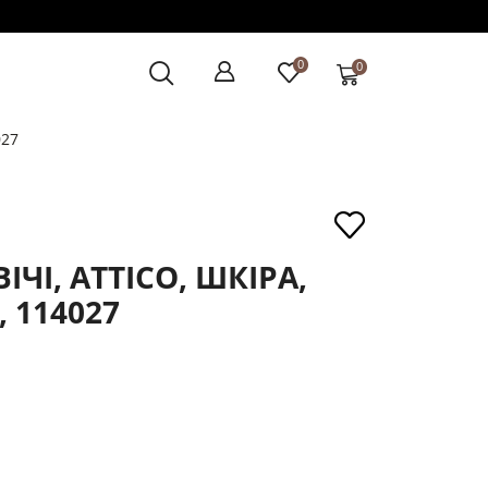
0
0
027
ЧІ, ATTICO, ШКІРА,
 114027