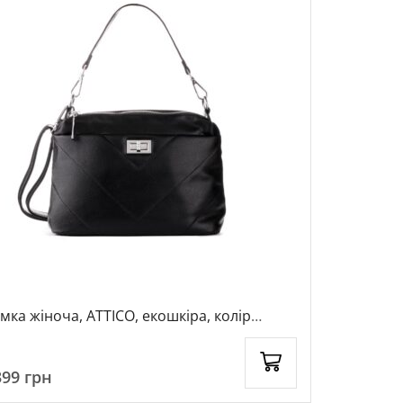
мка жіноча, ATTICO, екошкіра, колір
Портмоне ч
рний, 110368
чорний, 1
399
грн
899
грн