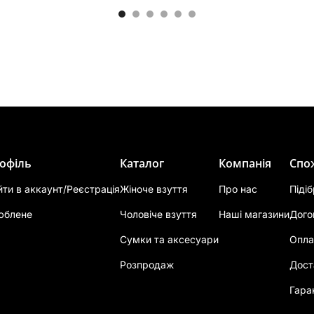
офіль
Каталог
Компанія
Спо
йти в аккаунт/Реєстрація
Жіноче взуття
Про нас
Піді
юблене
Чоловіче взуття
Наші магазини
Дого
Сумки та аксесуари
Опла
Розпродаж
Дост
Гара