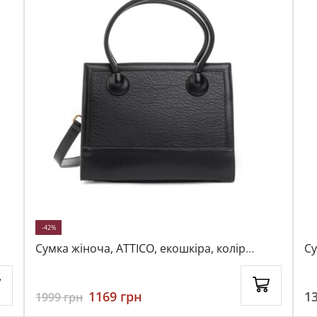
-42%
Сумка жіноча, ATTICO, екошкіра, колір
Су
чорний, 115293
чо
1169
грн
1
1999
грн