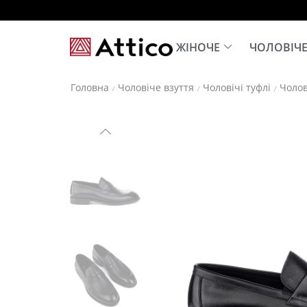
ЖІНОЧЕ
ЧОЛОВІЧ
Головна
Чоловіче взуття
Чоловічі туфлі
Чолов
/
/
/