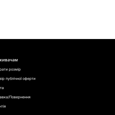
живачам
брати розмір
вір публічної оферти
та
авка/Повернення
нтія