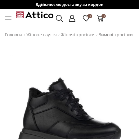
Здійснюємо доставку за кордон
0
0
Головна
Жіноче взуття
Жіночі кросівки
Зимові кросівки та
/
/
/