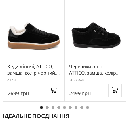
Кеди жіночі, ATTICO,
Черевики жіночі,
замша, колір чорний,
ATTICO, замша, колір
1019063
чорний, 1061393
41
43
36
37
39
40
2699
грн
2499
грн
ІДЕАЛЬНЕ ПОЄДНАННЯ