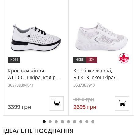
НОВЕ
НОВЕ
-30%
Кросівки жіночі,
Кросівки жіночі,
ATTICO, шкіра, колір
RIEKER, екошкіра/
білий, 1043088
текстиль, колір білий,
36
37
38
39
40
41
36
37
38
39
40
1049885
3850
грн
3399
грн
2695
грн
ІДЕАЛЬНЕ ПОЄДНАННЯ