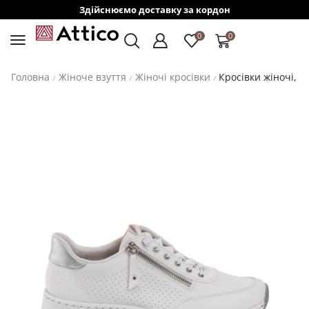
Здійснюємо доставку за кордон
0
0
Головна
Жіноче взуття
Жіночі кросівки
Кросівки жіночі, R
/
/
/