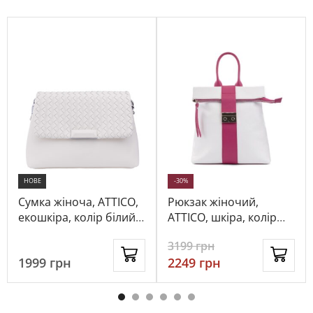
НОВЕ
-30%
Сумка жіноча, ATTICO,
Рюкзак жіночий,
екошкіра, колір білий,
ATTICO, шкіра, колір
1030830
білий, 114535
3199
грн
1999
грн
2249
грн