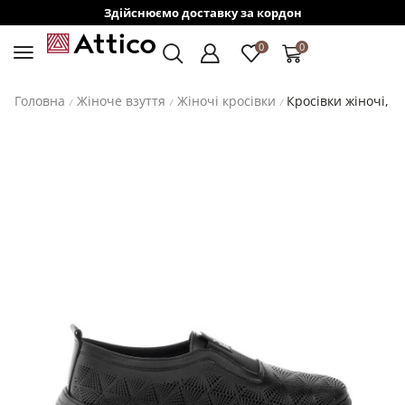
Здійснюємо доставку за кордон
0
0
Головна
Жіноче взуття
Жіночі кросівки
Кросівки жіночі, A
/
/
/