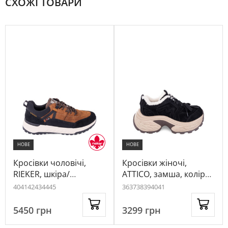
СХОЖІ ТОВАРИ
НОВЕ
НОВЕ
Кросівки чоловічі,
Кросівки жіночі,
RIEKER, шкіра/
ATTICO, замша, колір
екошкіра, колір
чорний, 1085556
40
41
42
43
44
45
36
37
38
39
40
41
чорний/рудий,
1089126
5450
грн
3299
грн