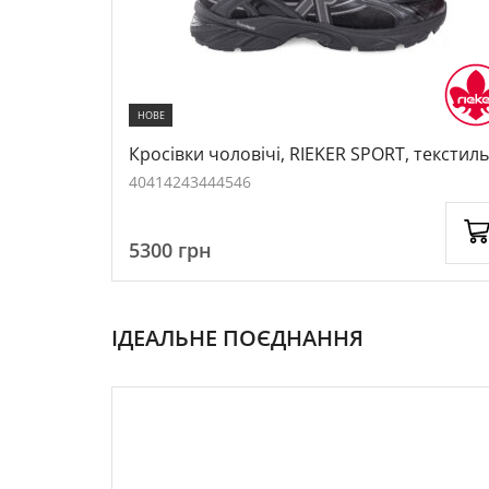
НОВЕ
/екошкіра,
Кросівки чоловічі, RIEKER SPORT, текстиль
колір чорний, 1055950
40
41
42
43
44
45
46
5300
грн
ІДЕАЛЬНЕ ПОЄДНАННЯ