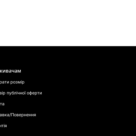
живачам
брати розмір
вір публічної оферти
та
авка/Повернення
нтія