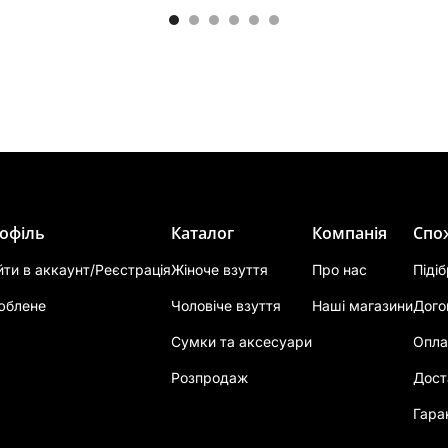
офіль
Каталог
Компанія
Спо
йти в аккаунт/Реєстрація
Жіноче взуття
Про нас
Піді
юблене
Чоловіче взуття
Наші магазини
Дого
Сумки та аксесуари
Опла
Розпродаж
Дост
Гара