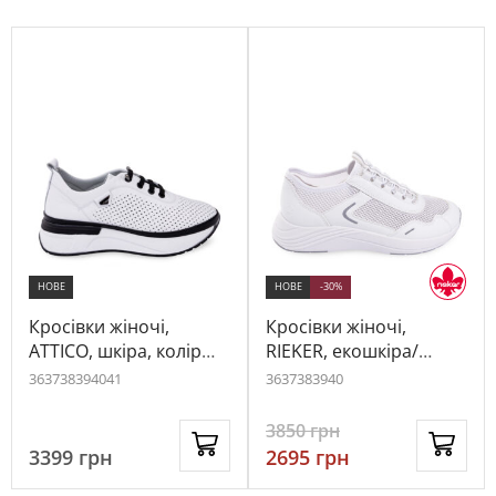
НОВЕ
НОВЕ
-30%
Кросівки жіночі,
Кросівки жіночі,
ATTICO, шкіра, колір
RIEKER, екошкіра/
білий, 1043088
текстиль, колір білий,
36
37
38
39
40
41
36
37
38
39
40
1049885
3850
грн
3399
грн
2695
грн