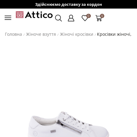
Здійснюємо доставку за кордон
0
0
Головна
Жіноче взуття
Жіночі кросівки
Кросівки жіночі, R
/
/
/